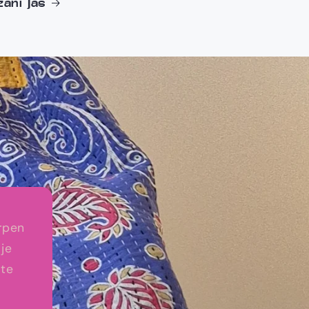
ani Jas
orpen
je
 te