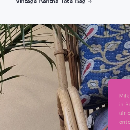
Vintage Kantha Tote Bag
Milk
in B
uit
ontd