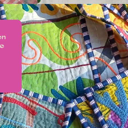
en
ke