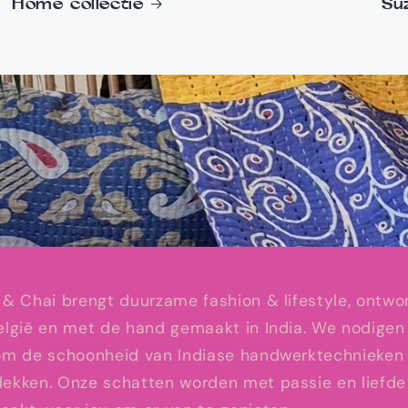
Home collectie
Suz
 & Chai brengt duurzame fashion & lifestyle, ontw
elgië en met de hand gemaakt in India. We nodigen 
 om de schoonheid van Indiase handwerktechnieken
ekken. Onze schatten worden met passie en liefde