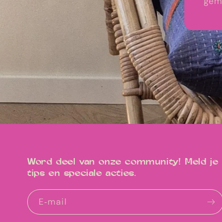
gema
Word deel van onze community! Meld je a
tips en speciale acties.
E‑mail