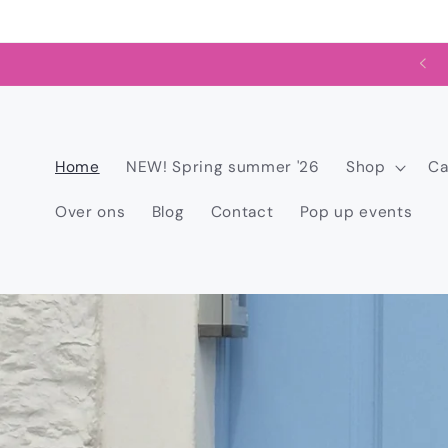
Meteen
naar de
content
Ontdek de Spring summer collectie
Home
NEW! Spring summer '26
Shop
C
Over ons
Blog
Contact
Pop up events